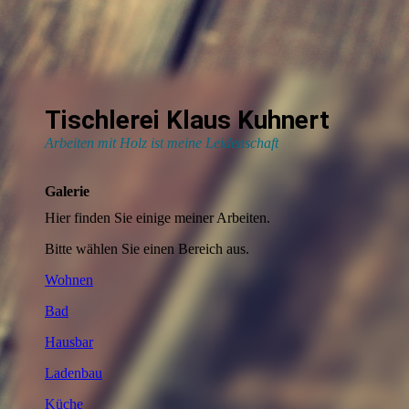
Tischlerei Klaus Kuhnert
Arbeiten mit Holz ist meine Leidenschaft
Galerie
Hier finden Sie einige meiner Arbeiten.
Bitte wählen Sie einen Bereich aus.
Wohnen
Bad
Hausbar
Ladenbau
Küche